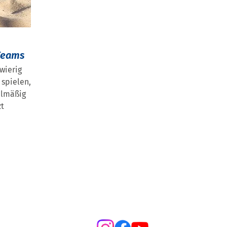
-Teams
wierig
 spielen,
elmäßig
zt